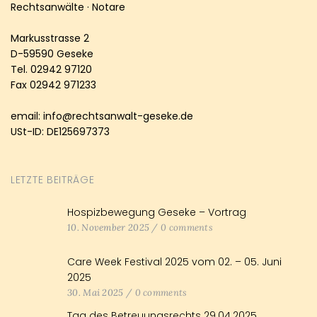
Rechtsanwälte · Notare
Markusstrasse 2
D-59590 Geseke
Tel. 02942 97120
Fax 02942 971233
email: info@rechtsanwalt-geseke.de
USt-ID: DE125697373
LETZTE BEITRÄGE
Hospizbewegung Geseke – Vortrag
10. November 2025
/
0 comments
Care Week Festival 2025 vom 02. – 05. Juni
2025
30. Mai 2025
/
0 comments
Tag des Betreuungsrechts 29.04.2025