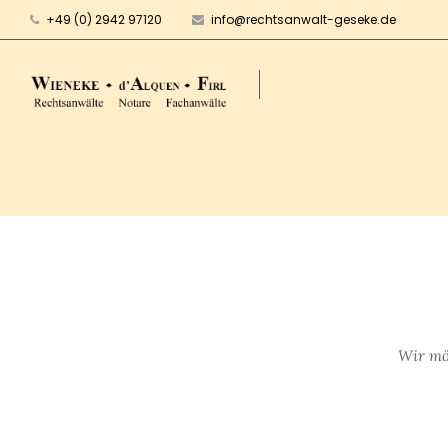
+49 (0) 2942 97120
info@rechtsanwalt-geseke.de
Wieneke · d'Alquen · Firl
Wir möc