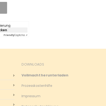
zierung
icken
Friendly
Captcha ⇗
DOWNLOADS
Vollmacht herunterladen
Prozesskostenhilfe
Impressum