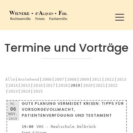
Termine und Vorträge
Alle
Anstehend
2006
2007
2008
2009
2011
2012
2013
2014
2015
2016
2017
2018
2019
2020
2021
2022
2023
2024
2025
GUTE PLANUNG VERMEIDET KRISEN: TIPPS FÜR
MI.
06
VORSORGEVOLLMACHT,
NOV.
PATIENTENVERFÜGUNG UND TESTAMENT
2019
19:00
VHS - Realschule Delbrück
Frank d’Alquen