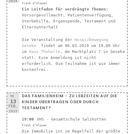
2019
Frank d’Alquen
Ein Leitfaden für verdrängte Themen:
Vorsorgevollmacht, Patientenverfügung,
Sterbehilfe, Organspende, Testament und
Elternunterhalt
Die Veranstaltung der
Hospizbewegung
Geseke
findet am 06.03.2019 um 19.00 Uhr
im
Haus Thoholte
, Am Marktplatz 7 in Geseke
statt. Eine Anmeldung ist nicht
erforderlich. Die Teilnahme ist wie immer
kostenfrei.
DAS FAMILIENHEIM - ZU LEBZEITEN AUF DIE
MI.
13
KINDER ÜBERTRAGEN ODER DURCH
FEB.
TESTAMENT?
2019
19:00
VHS - Gesamtschule Salzkotten
Frank d’Alquen
Die Immobilie ist im Regelfall der größte