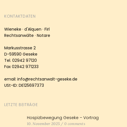
KONTAKTDATEN
Wieneke · d'Alquen · Firl
Rechtsanwälte · Notare
Markusstrasse 2
D-59590 Geseke
Tel. 02942 97120
Fax 02942 971233
email: info@rechtsanwalt-geseke.de
USt-ID: DE125697373
LETZTE BEITRÄGE
Hospizbewegung Geseke – Vortrag
10. November 2025
/
0 comments