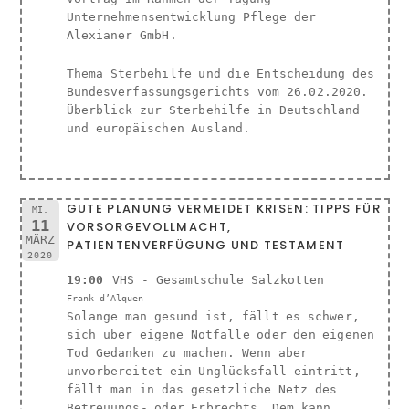
Unternehmensentwicklung Pflege der
Alexianer GmbH.
Thema Sterbehilfe und die Entscheidung des
Bundesverfassungsgerichts vom 26.02.2020.
Überblick zur Sterbehilfe in Deutschland
und europäischen Ausland.
GUTE PLANUNG VERMEIDET KRISEN: TIPPS FÜR
MI.
11
VORSORGEVOLLMACHT,
MÄRZ
PATIENTENVERFÜGUNG UND TESTAMENT
2020
19:00
VHS - Gesamtschule Salzkotten
Frank d’Alquen
Solange man gesund ist, fällt es schwer,
sich über eigene Notfälle oder den eigenen
Tod Gedanken zu machen. Wenn aber
unvorbereitet ein Unglücksfall eintritt,
fällt man in das gesetzliche Netz des
Betreuungs- oder Erbrechts. Dem kann