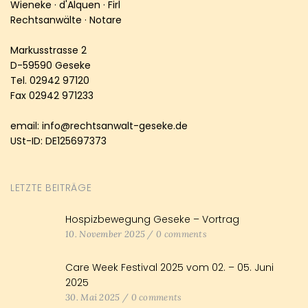
Wieneke · d'Alquen · Firl
Rechtsanwälte · Notare
Markusstrasse 2
D-59590 Geseke
Tel. 02942 97120
Fax 02942 971233
email: info@rechtsanwalt-geseke.de
USt-ID: DE125697373
LETZTE BEITRÄGE
Hospizbewegung Geseke – Vortrag
10. November 2025
/
0 comments
Care Week Festival 2025 vom 02. – 05. Juni
2025
30. Mai 2025
/
0 comments