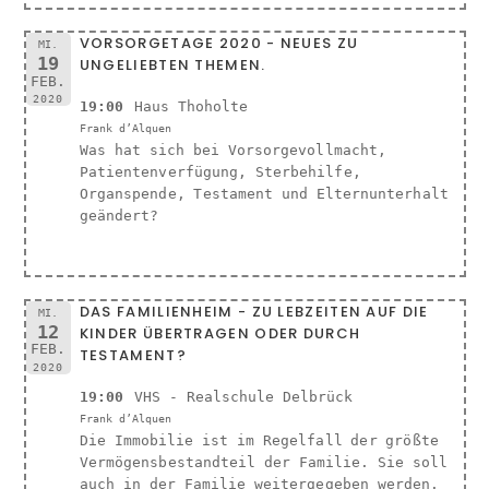
VORSORGETAGE 2020 - NEUES ZU
MI.
19
UNGELIEBTEN THEMEN.
FEB.
2020
19:00
Haus Thoholte
Frank d’Alquen
Was hat sich bei Vorsorgevollmacht,
Patientenverfügung, Sterbehilfe,
Organspende, Testament und Elternunterhalt
geändert?
DAS FAMILIENHEIM - ZU LEBZEITEN AUF DIE
MI.
12
KINDER ÜBERTRAGEN ODER DURCH
FEB.
TESTAMENT?
2020
19:00
VHS - Realschule Delbrück
Frank d’Alquen
Die Immobilie ist im Regelfall der größte
Vermögensbestandteil der Familie. Sie soll
auch in der Familie weitergegeben werden.